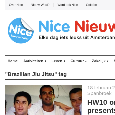
Over Nice
Nieuw-West?
Word ook Nice
Colofon
Home
Activiteiten
Leven
Cultuur
Zakelijk
"Brazilian Jiu Jitsu" tag
18 februari 
Spanbroek
HW10 on
presents