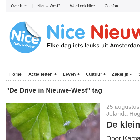
Over Nice
Nieuw-West?
Word ook Nice
Colofon
Home
Activiteiten
Leven
Cultuur
Zakelijk
"De Drive in Nieuwe-West" tag
25 augustus
Jolanda Hog
De klei
Door Kama