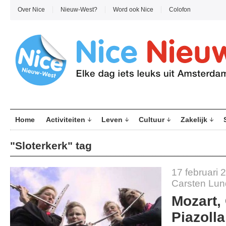
Over Nice
Nieuw-West?
Word ook Nice
Colofon
Home
Activiteiten
Leven
Cultuur
Zakelijk
"Sloterkerk" tag
17 februari 
Carsten Lu
Mozart,
Piazolla