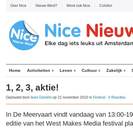
Over Nice
Nieuw-West?
Word ook Nice
Colofon
Home
Activiteiten
Leven
Cultuur
Zakelijk
1, 2, 3, aktie!
Geplaatst door
Iwan Daniëls
op 21 november 2010 in
Festival
·
0 Reacties
In De Meervaart vindt vandaag van 13:00-1
editie van het West Makes Media festival pla