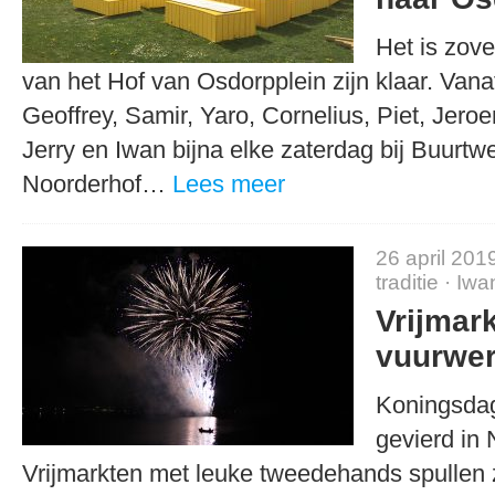
Het is zov
van het Hof van Osdorpplein zijn klaar. Vanaf
Geoffrey, Samir, Yaro, Cornelius, Piet, Jeroe
Jerry en Iwan bijna elke zaterdag bij Buurtw
Noorderhof…
Lees meer
26 april 201
traditie
·
Iwa
Vrijmar
vuurwe
Koningsdag
gevierd in
Vrijmarkten met leuke tweedehands spullen z