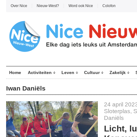
Over Nice
Nieuw-West?
Word ook Nice
Colofon
Home
Activiteiten
Leven
Cultuur
Zakelijk
Iwan Daniëls
24 april 202
Sloterplas
,
S
Daniëls
Licht, l