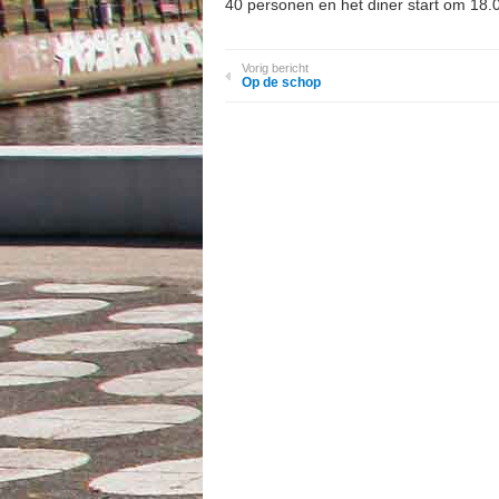
40 personen en het diner start om 18.
Vorig bericht
Op de schop