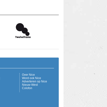
Over Nice
k
Word ook Nice
Adverteren op Nice
Nieuw-West
Colofon