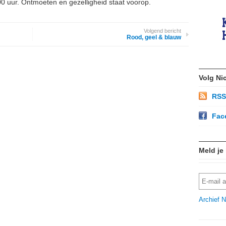
00 uur. Ontmoeten en gezelligheid staat voorop.
Volgend bericht
Rood, geel & blauw
Volg Ni
RSS
Fac
Meld je
Archief N