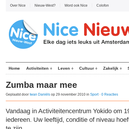
Over Nice
Nieuw-West?
Word ook Nice
Colofon
Home
Activiteiten
Leven
Cultuur
Zakelijk
Zumba maar mee
Geplaatst door
Iwan Daniëls
op 29 november 2010 in
Sport
·
0 Reacties
Vandaag in Activiteitencentrum Yokido om 
iedereen. Uw leeftijd, conditie of niveau ho
te zijn.