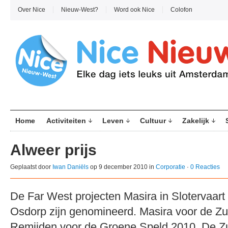
Over Nice
Nieuw-West?
Word ook Nice
Colofon
Home
Activiteiten
Leven
Cultuur
Zakelijk
Alweer prijs
Geplaatst door
Iwan Daniëls
op 9 december 2010 in
Corporatie
·
0 Reacties
De Far West projecten Masira in Slotervaart 
Osdorp zijn genomineerd. Masira voor de Zuid
Remijden voor de Groene Speld 2010. De Zu