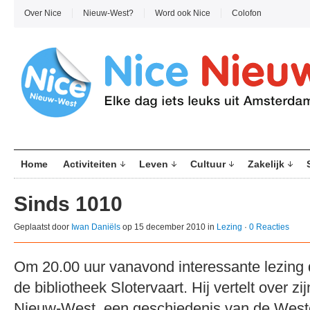
Over Nice
Nieuw-West?
Word ook Nice
Colofon
Home
Activiteiten
Leven
Cultuur
Zakelijk
Sinds 1010
Geplaatst door
Iwan Daniëls
op 15 december 2010 in
Lezing
·
0 Reacties
Om 20.00 uur vanavond interessante lezing d
de bibliotheek Slotervaart. Hij vertelt over 
Nieuw-West, een geschiedenis van de Weste