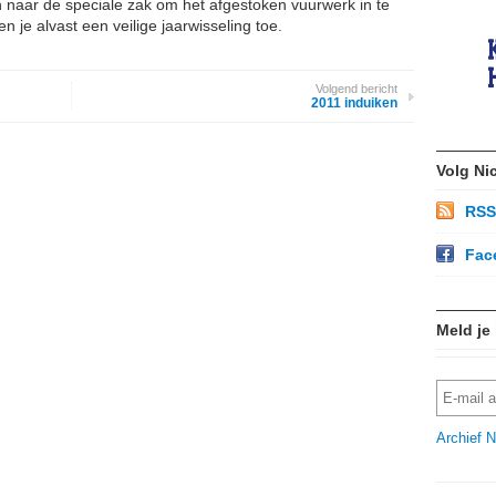
n naar de speciale zak om het afgestoken vuurwerk in te
 je alvast een veilige jaarwisseling toe.
Volgend bericht
2011 induiken
Volg Ni
RSS
Fac
Meld je
Archief N