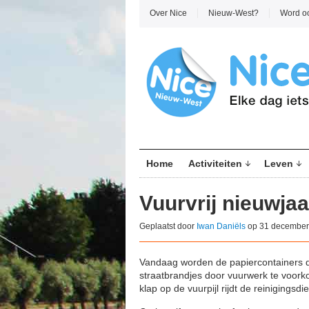
Over Nice
Nieuw-West?
Word o
Home
Activiteiten
Leven
Vuurvrij nieuwjaa
Geplaatst door
Iwan Daniëls
op 31 december
Vandaag worden de papiercontainers d
straatbrandjes door vuurwerk te voork
klap op de vuurpijl rijdt de reinigingsd