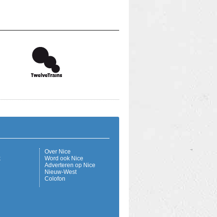
Over Nice
k
Word ook Nice
Adverteren op Nice
Nieuw-West
Colofon