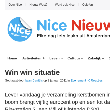
Over Nice
Nieuw-West?
Word ook Nice
Colofon
Home
Activiteiten
Leven
Cultuur
Zakelijk
Win win situatie
Geplaatst door
Iwan Daniëls
op 8 januari 2011 in
Evenement
·
0 Reacties
Lever vandaag je verzameling kerstbomen in
boom brengt vijftig eurocent op en een lot d
Playstation 3, een Wii of Nintendo DSXL.