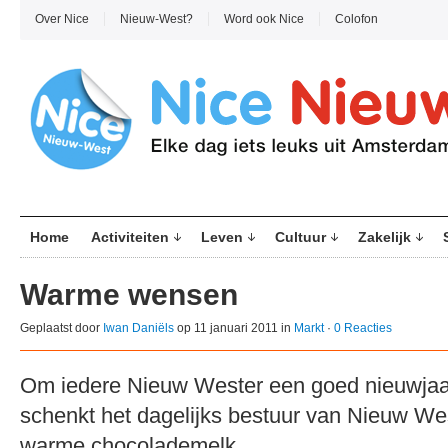
Over Nice
Nieuw-West?
Word ook Nice
Colofon
Home
Activiteiten
Leven
Cultuur
Zakelijk
Warme wensen
Geplaatst door
Iwan Daniëls
op 11 januari 2011 in
Markt
·
0 Reacties
Om iedere Nieuw Wester een goed nieuwjaa
schenkt het dagelijks bestuur van Nieuw We
warme chocolademelk.