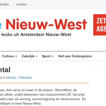
ok Nice
Colofon
Cultuur
Zakelijk
Sport
Hof van Osdorpplein
etal
11 in
Oproep
·
0 Reacties
t, dan val je zo maar in de prijzen. WoonWest, de
nen alhier, zoekt bewoners van huisnummers 25. Uw prijs:
alist over uw woning, woonomgeving en wooncarriere. En
ereldfaam in heel Nieuw-West.