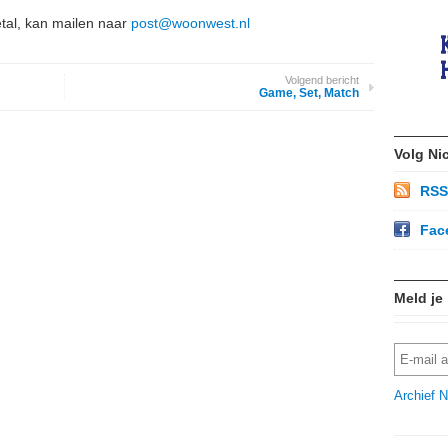
etal, kan mailen naar
post@woonwest.nl
Volgend bericht
Game, Set, Match
Volg Ni
RSS
Fac
Meld je
Archief N