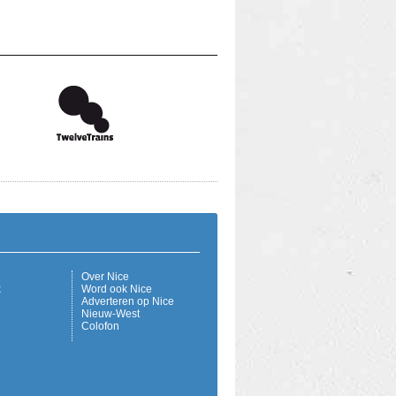
Over Nice
k
Word ook Nice
Adverteren op Nice
Nieuw-West
Colofon