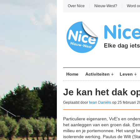
Over Nice
Nieuw-West?
Word o
Home
Activiteiten
Leven
Je kan het dak o
Geplaatst door
Iwan Daniëls
op 25 februari 2
Particuliere eigenaren, VvE’s en onde
het aanleggen van een groen dak. Een
milieu en je portemonnee. Het vangt het
isolerende werking. Paulus de Wilt (S