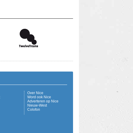
Over Nice
k
Word ook Nice
Adverteren op Nice
Nieuw-West
Colofon