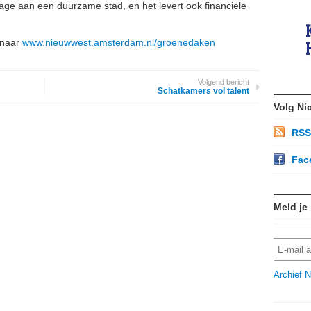
age aan een duurzame stad, en het levert ook financiële
 naar
www.nieuwwest.amsterdam.nl/groenedaken
Volgend bericht
Schatkamers vol talent
Volg Ni
RSS
Fac
Meld je
Archief N