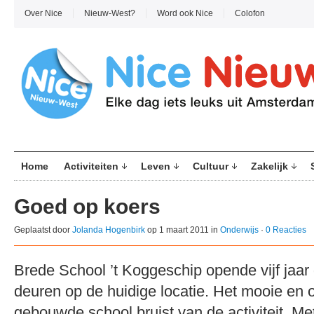
Over Nice
Nieuw-West?
Word ook Nice
Colofon
Home
Activiteiten
Leven
Cultuur
Zakelijk
Goed op koers
Geplaatst door
Jolanda Hogenbirk
op 1 maart 2011 in
Onderwijs
·
0 Reacties
Brede School ’t Koggeschip opende vijf jaar
deuren op de huidige locatie. Het mooie en o
gebouwde school bruist van de activiteit. Me