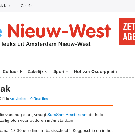
ok Nice
Colofon
Cultuur
Zakelijk
Sport
Hof van Osdorpplein
aak
011 in
Activiteiten
·
0 Reacties
die vandaag start, vraagt
SamSam Amsterdam
de hele
zellig eten voor ouderen in Amsterdam.
af 12:30 uur diner in basisschool ‘t Koggeschip en in het