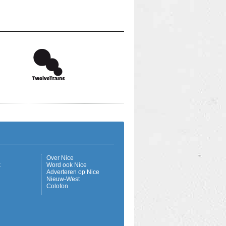
Over Nice
k
Word ook Nice
Adverteren op Nice
Nieuw-West
Colofon