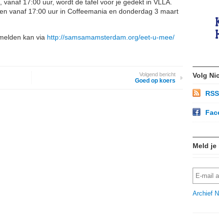
, vanaf 17:00 uur, wordt de tafel voor je gedekt in VLLA.
en vanaf 17:00 uur in Coffeemania en donderdag 3 maart
nmelden kan via
http://samsamamsterdam.org/eet-u-mee/
Volgend bericht
Volg Ni
Goed op koers
RSS
Fac
Meld je
Archief N