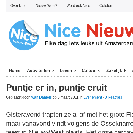
Over Nice
Nieuw-West?
Word ook Nice
Colofon
Home
Activiteiten
Leven
Cultuur
Zakelijk
Puntje er in, puntje eruit
Geplaatst door
Iwan Daniëls
op 5 maart 2011 in
Evenement
·
0 Reacties
Gisteravond trapten ze al af met het grote F
maar vanavond vindt volgens de Osseknarren
feest in Nieuw-West plaats. Het grote carnava