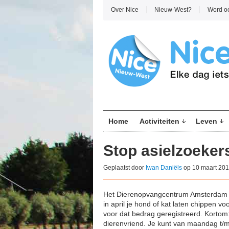
Over Nice
Nieuw-West?
Word o
Home
Activiteiten
Leven
Stop asielzoeker
Geplaatst door
Iwan Daniëls
op 10 maart 201
Het Dierenopvangcentrum Amsterdam be
in april je hond of kat laten chippen v
voor dat bedrag geregistreerd. Kortom:
dierenvriend. Je kunt van maandag t/m