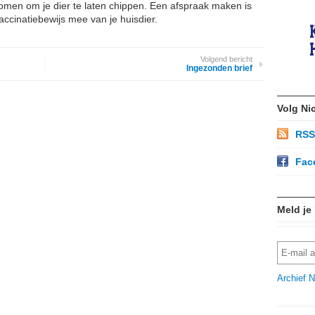
omen om je dier te laten chippen. Een afspraak maken is
accinatiebewijs mee van je huisdier.
Volgend bericht
Ingezonden brief
Volg Ni
RSS
Fac
Meld je
Archief N