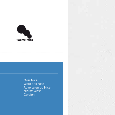
Over Nice
k
Word ook Nice
Adverteren op Nice
Nieuw-West
Colofon