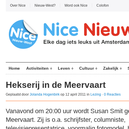
Over Nice
Nieuw-West?
Word ook Nice
Colofon
Home
Activiteiten
Leven
Cultuur
Zakelijk
Hekserij in de Meervaart
Geplaatst door
Jolanda Hogenbirk
op 12 april 2011 in
Lezing
·
0 Reacties
Vanavond om 20:00 uur wordt Susan Smit ge
Meervaart. Zij is o.a. schrijfster, columniste,
televisiepresentatrice, voormalig fotomodel,