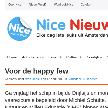
Over Nice
Nieuw-West?
Word ook Nice
Colofon
Home
Activiteiten
Leven
Cultuur
Zakelijk
Voor de happy few
Geplaatst door
Iwan Daniëls
op 13 april 2011 in
Stadsdeel
·
0 Reacties
Ga vrijdag het schip in bij de Drijfsijs en mon
vaarexcursie begeleid door Michiel Schutte. H
Natuur en Milieu Educatie (NME) binnen st