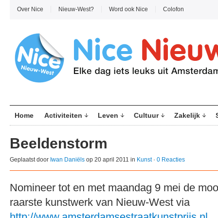
Over Nice
Nieuw-West?
Word ook Nice
Colofon
Home
Activiteiten
Leven
Cultuur
Zakelijk
Beeldenstorm
Geplaatst door
Iwan Daniëls
op 20 april 2011 in
Kunst
·
0 Reacties
Nomineer tot en met maandag 9 mei de moois
raarste kunstwerk van Nieuw-West via
http://www.amsterdamsestraatkunstprijs.nl
.