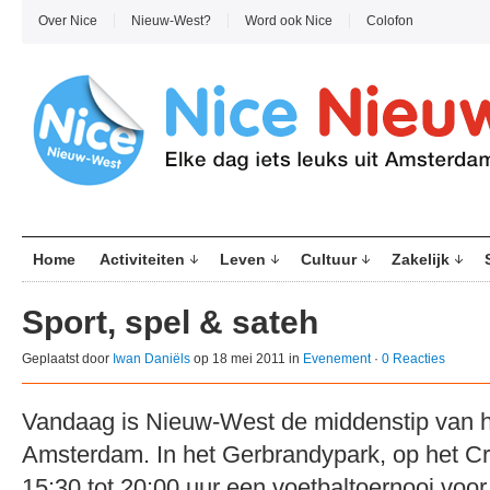
Over Nice
Nieuw-West?
Word ook Nice
Colofon
Home
Activiteiten
Leven
Cultuur
Zakelijk
Sport, spel & sateh
Geplaatst door
Iwan Daniëls
op 18 mei 2011 in
Evenement
·
0 Reacties
Vandaag is Nieuw-West de middenstip van
Amsterdam. In het Gerbrandypark, op het Cru
15:30 tot 20:00 uur een voetbaltoernooi voo