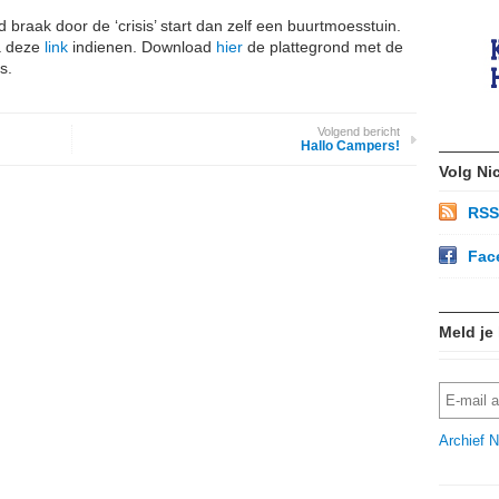
nd braak door de ‘crisis’ start dan zelf een buurtmoesstuin.
ia deze
link
indienen. Download
hier
de plattegrond met de
s.
Volgend bericht
Hallo Campers!
Volg Ni
RSS
Fac
Meld je
Archief N