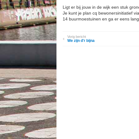
Ligt er bij jouw in de wijk een stuk gro
Je kunt je plan cq bewonersinitiatief v
14 buurmoestuinen en ga er eens lang
Vorig bericht
We zijn d'r bijna