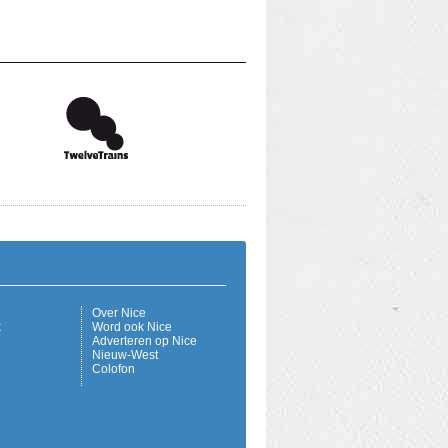
Over Nice
k
Word ook Nice
Adverteren op Nice
Nieuw-West
Colofon