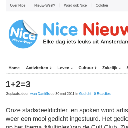
Over Nice
Nieuw-West?
Word ook Nice
Colofon
Home
Activiteiten
Leven
Cultuur
Zakelijk
1+2=3
Geplaatst door
Iwan Daniëls
op 30 mei 2011 in
Gedicht
·
0 Reacties
Onze stadsdeeldichter en spoken word artist
weer een mooi gedicht ingestuurd. Het gedic
op het thema ‘Multiples’van de Cult Club. Z