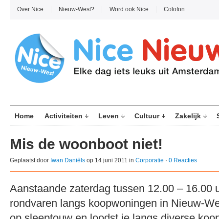
Over Nice
Nieuw-West?
Word ook Nice
Colofon
Home
Activiteiten
Leven
Cultuur
Zakelijk
Mis de woonboot niet!
Geplaatst door
Iwan Daniëls
op 14 juni 2011 in
Corporatie
·
0 Reacties
Aanstaande zaterdag tussen 12.00 – 16.00 uu
rondvaren langs koopwoningen in Nieuw-We
op sleeptouw en loodst je langs diverse koo