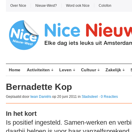
Over Nice
Nieuw-West?
Word ook Nice
Colofon
Home
Activiteiten
Leven
Cultuur
Zakelijk
Bernadette Kop
Geplaatst door
Iwan Daniëls
op 20 juni 2011 in
Stadsdeel
·
0 Reacties
In het kort
Is positief ingesteld. Samen-werken en ver
daarbij helpen is voor haar vanzelfsprekend.