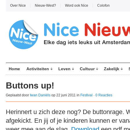
Over Nice
Nieuw-West?
Word ook Nice
Colofon
Home
Activiteiten
Leven
Cultuur
Zakelijk
Buttons up!
Geplaatst door
Iwan Daniëls
op 22 juni 2011 in
Festival
·
0 Reacties
Herinnert u zich deze nog? De buttonrage. Wi
afgekickt. En jij of je kinderen kunnen er v
weer mee aan de slag.
Download
een pdf me