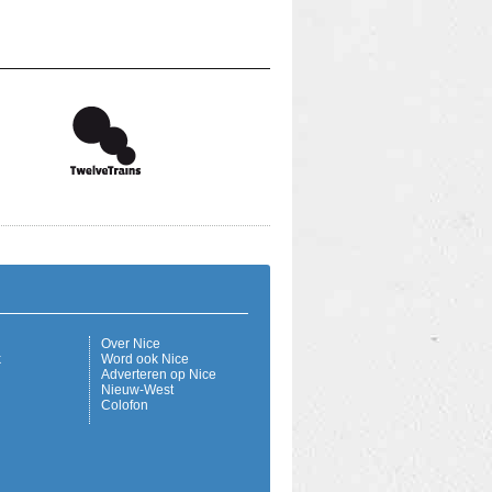
Over Nice
k
Word ook Nice
Adverteren op Nice
Nieuw-West
Colofon