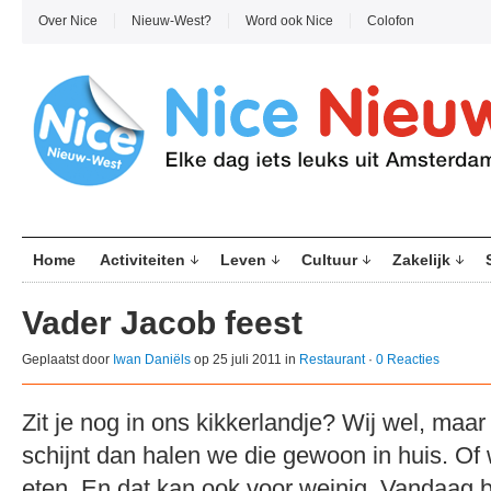
Over Nice
Nieuw-West?
Word ook Nice
Colofon
Home
Activiteiten
Leven
Cultuur
Zakelijk
Vader Jacob feest
Geplaatst door
Iwan Daniëls
op 25 juli 2011 in
Restaurant
·
0 Reacties
Zit je nog in ons kikkerlandje? Wij wel, maar
schijnt dan halen we die gewoon in huis. Of 
eten. En dat kan ook voor weinig. Vandaag b