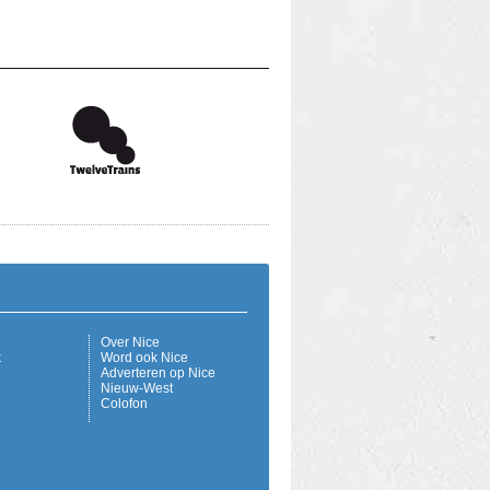
Over Nice
k
Word ook Nice
Adverteren op Nice
Nieuw-West
Colofon