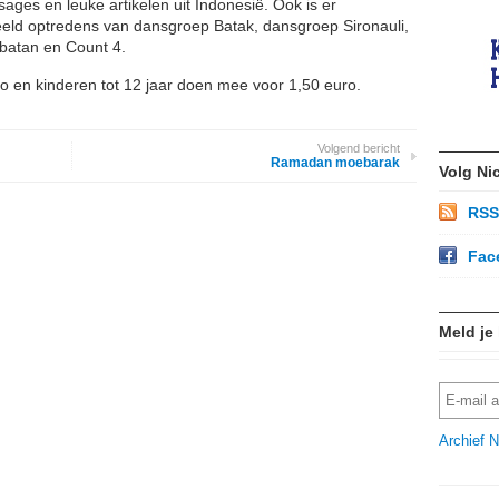
ages en leuke artikelen uit Indonesië. Ook is er
beeld optredens van dansgroep Batak, dansgroep Sironauli,
batan en Count 4.
ro en kinderen tot 12 jaar doen mee voor 1,50 euro.
Volgend bericht
Ramadan moebarak
Volg Ni
RSS
Fac
Meld je
Archief N