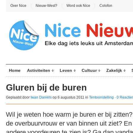
Over Nice
Nieuw-West?
Word ook Nice
Colofon
Home
Activiteiten
Leven
Cultuur
Zakelijk
Gluren bij de buren
Geplaatst door
Iwan Daniëls
op 6 augustus 2011 in
Tentoonstelling
·
0 Reactie
Wil je weten hoe warm je buren er bij zitten
de overbuurvrouw er van binnen uit ziet? En
andere voordeuren te zien is? Ga dan vanda