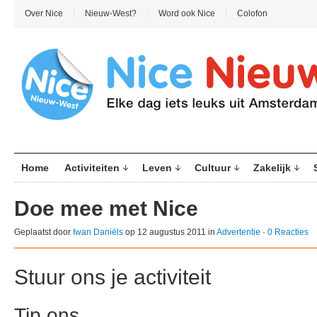
Over Nice
Nieuw-West?
Word ook Nice
Colofon
Home
Activiteiten
Leven
Cultuur
Zakelijk
Doe mee met Nice
Geplaatst door
Iwan Daniëls
op 12 augustus 2011 in
Advertentie
·
0 Reacties
Stuur ons je activiteit
Tip ons