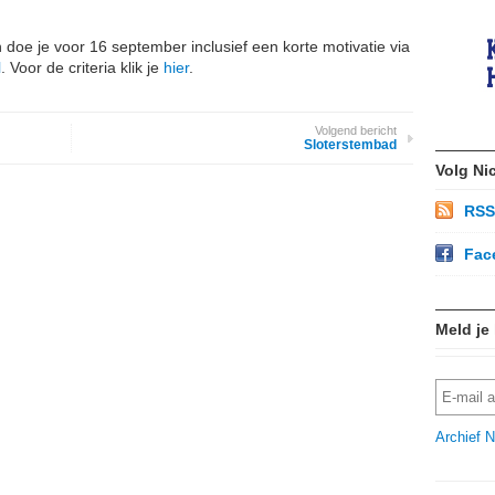
 doe je voor 16 september inclusief een korte motivatie via
l
. Voor de criteria klik je
hier
.
Volgend bericht
Sloterstembad
Volg Ni
RSS
Fac
Meld je
Archief N