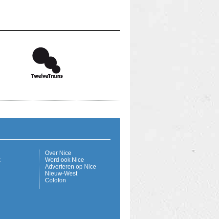
Over Nice
k
Word ook Nice
Adverteren op Nice
Nieuw-West
Colofon