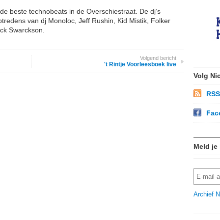
de beste technobeats in de Overschiestraat. De dj’s
ptredens van dj Monoloc, Jeff Rushin, Kid Mistik, Folker
ick Swarckson.
Volgend bericht
't Rintje Voorleesboek live
Volg Ni
RSS
Fac
Meld je
Archief N