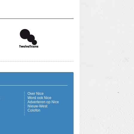
Over Nice
k
Word ook Nice
Adverteren op Nice
Nieuw-West
Colofon