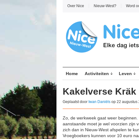
Over Nice
Nieuw-West?
Word o
Home
Activiteiten
Leven
Kakelverse Kräk
Geplaatst door
Iwan Daniëls
op 22 augustus 
Zo, de werkweek gaat weer beginnen. N
aanstaande moet je wel voorzien zijn va
zich dan in Nieuw-West afspelen te k
Vroegboekers kunnen voor 10 euro na