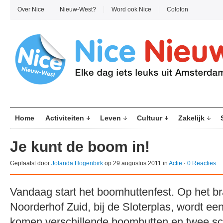
Over Nice
Nieuw-West?
Word ook Nice
Colofon
Home
Activiteiten
Leven
Cultuur
Zakelijk
Je kunt de boom in!
Geplaatst door
Jolanda Hogenbirk
op 29 augustus 2011 in
Actie
·
0 Reacties
Vandaag start het boomhuttenfest. Op het br
Noorderhof Zuid, bij de Sloterplas, wordt e
komen verschillende boomhutten en twee sch