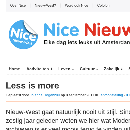
Over Nice
Nieuw-West?
Word ook Nice
Colofon
Home
Activiteiten
Leven
Cultuur
Zakelijk
Less is more
Geplaatst door
Jolanda Hogenbirk
op 8 september 2011 in
Tentoonstelling
·
0 
Nieuw-West gaat natuurlijk nooit uit stijl. 
zestig jaar geleden weten we hier wat Moder
archieven is er veel moois terug te vinden uit 