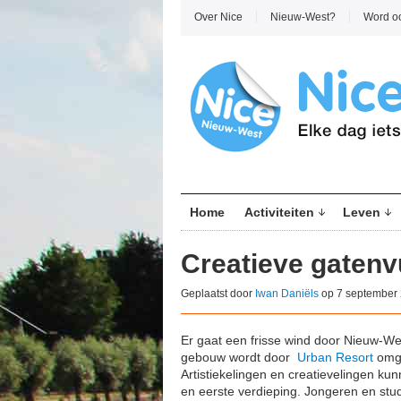
Over Nice
Nieuw-West?
Word o
Home
Activiteiten
Leven
Creatieve gatenv
Geplaatst door
Iwan Daniëls
op 7 september 
Er gaat een frisse wind door Nieuw-Wes
gebouw wordt door
Urban Resort
omge
Artistiekelingen en creatievelingen ku
en eerste verdieping. Jongeren en stud