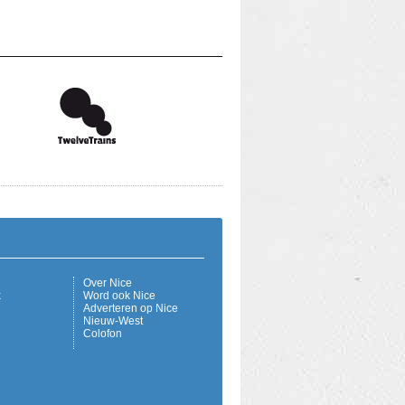
Over Nice
k
Word ook Nice
Adverteren op Nice
Nieuw-West
Colofon