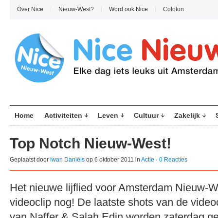
Over Nice
Nieuw-West?
Word ook Nice
Colofon
Home
Activiteiten
Leven
Cultuur
Zakelijk
Top Notch Nieuw-West!
Geplaatst door
Iwan Daniëls
op 6 oktober 2011 in
Actie
·
0 Reacties
Het nieuwe lijflied voor Amsterdam Nieuw-We
videoclip nog! De laatste shots van de video
van Naffer & Salah Edin worden zaterdag ge