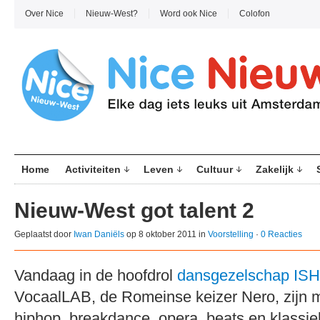
Over Nice
Nieuw-West?
Word ook Nice
Colofon
Home
Activiteiten
Leven
Cultuur
Zakelijk
Nieuw-West got talent 2
Geplaatst door
Iwan Daniëls
op 8 oktober 2011 in
Voorstelling
·
0 Reacties
Vandaag in de hoofdrol
dansgezelschap ISH
VocaalLAB, de Romeinse keizer Nero, zijn 
hiphop, breakdance, opera, beats en klassi