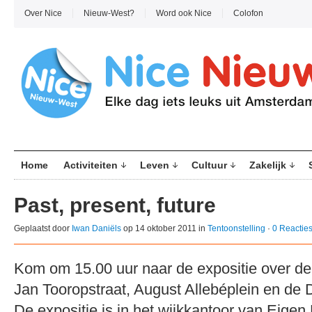
Over Nice
Nieuw-West?
Word ook Nice
Colofon
Home
Activiteiten
Leven
Cultuur
Zakelijk
Past, present, future
Geplaatst door
Iwan Daniëls
op 14 oktober 2011 in
Tentoonstelling
·
0 Reactie
Kom om 15.00 uur naar de expositie over de
Jan Tooropstraat, August Allebéplein en de 
De expositie is in het wijkkantoor van Eige