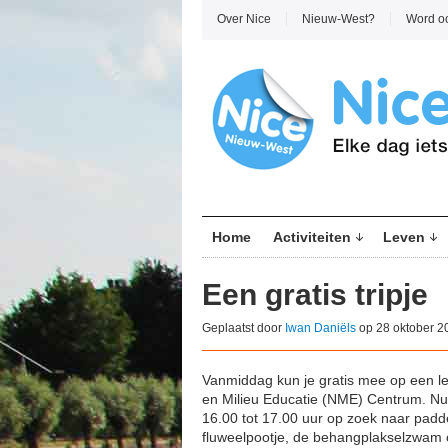
Over Nice
Nieuw-West?
Word o
Home
Activiteiten
Leven
Een gratis tripje
Geplaatst door
Iwan Daniëls
op 28 oktober 2
Vanmiddag kun je gratis mee op een l
en Milieu Educatie (NME) Centrum. Nu he
16.00 tot 17.00 uur op zoek naar padd
fluweelpootje, de behangplakselzwam o