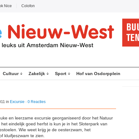
ok Nice
Colofon
Cultuur
Zakelijk
Sport
Hof van Osdorpplein
011 in
Excursie
·
0 Reacties
euke en leerzame excursie georganiseerd door het Natuur
t eindelijk goed herfst is kun je in het Sloterpark van
estoelen. Wie weet krijg je de oesterzwam, het
f kluifjeszwam te zien.