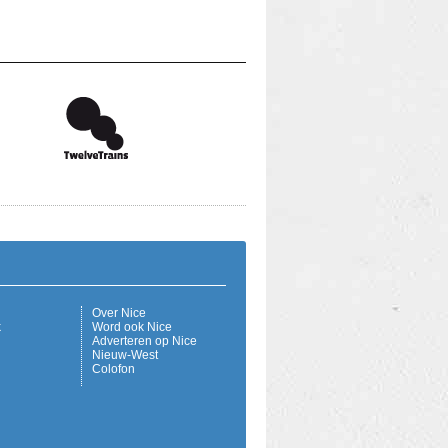
Over Nice
k
Word ook Nice
Adverteren op Nice
Nieuw-West
Colofon