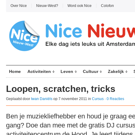
Over Nice
Nieuw-West?
Word ook Nice
Colofon
Home
Activiteiten
Leven
Cultuur
Zakelijk
Loopen, scratchen, tricks
Geplaatst door
Iwan Daniëls
op 7 november 2011 in
Cursus
·
0 Reacties
Ben je muziekliefhebber en houd je graag ee
gang? Doe dan mee met de gratis DJ cursus
activiteitencentrum de Hood. Je leert tijden