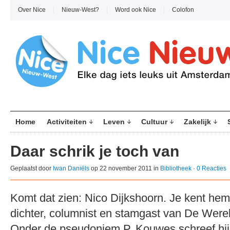
Over Nice
Nieuw-West?
Word ook Nice
Colofon
Home
Activiteiten
Leven
Cultuur
Zakelijk
Daar schrik je toch van
Geplaatst door
Iwan Daniëls
op 22 november 2011 in
Bibliotheek
·
0 Reacties
Komt dat zien: Nico Dijkshoorn. Je kent hem 
dichter, columnist en stamgast van De Werel
Onder de pseudoniem P. Kouwes schreef hij