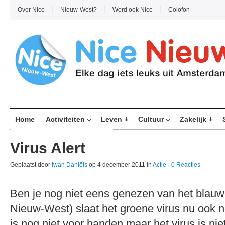
Over Nice
Nieuw-West?
Word ook Nice
Colofon
Home
Activiteiten
Leven
Cultuur
Zakelijk
Virus Alert
Geplaatst door
Iwan Daniëls
op 4 december 2011 in
Actie
·
0 Reacties
Ben je nog niet eens genezen van het blauw
Nieuw-West) slaat het groene virus nu ook n
is nog niet voor handen maar het virus is ni