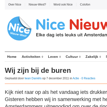
Over Nice
Nieuw-West?
Word ook Nice
Colofon
Home
Activiteiten
Leven
Cultuur
Zakelijk
Wij zijn bij de buren
Geplaatst door
Iwan Daniëls
op 7 december 2011 in
Actie
·
0 Reacties
Kijk niet raar op als het vandaag iets drukke
Gisteren hebben wij in samenwerking met he
Amsterdammers uitgenodigd om over de ring