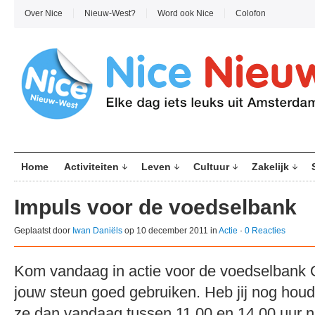
Over Nice
Nieuw-West?
Word ook Nice
Colofon
Home
Activiteiten
Leven
Cultuur
Zakelijk
Impuls voor de voedselbank
Geplaatst door
Iwan Daniëls
op 10 december 2011 in
Actie
·
0 Reacties
Kom vandaag in actie voor de voedselbank 
jouw steun goed gebruiken. Heb jij nog hou
ze dan vandaag tussen 11.00 en 14.00 uur n