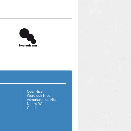
Over Nice
k
Word ook Nice
Adverteren op Nice
Nieuw-West
Colofon