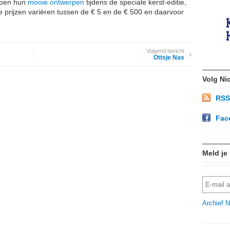
open hun
mooie ontwerpen
tijdens de speciale kerst-editie,
e prijzen variëren tussen de € 5 en de € 500 en daarvoor
Volgend bericht
Ottsje Nas
Volg Ni
RSS
Fac
Meld je
Archief N