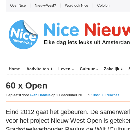
Over Nice
Nieuw-West?
Word ook Nice
Colofon
Home
Activiteiten
Leven
Cultuur
Zakelijk
60 x Open
Geplaatst door
Iwan Daniëls
op 21 december 2011 in
Kunst
·
0 Reacties
Eind 2012 gaat het gebeuren. De samenwe
voor het project Nieuw West Open is geteke
Stadsdeelwethouder Paulus de Wilt (Cultuur