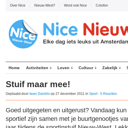
Over Nice
Nieuw-West?
Word ook Nice
Colofon
Home
Activiteiten
Leven
Cultuur
Zakelijk
Stuif maar mee!
Geplaatst door
Iwan Daniëls
op 27 december 2011 in
Sport
·
0 Reacties
Goed uitgegeten en uitgerust? Vandaag kun j
sportief zijn samen met je buurtgenootjes va
jaar tijdens de sportinstuif Nieuw-West. Le