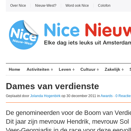
Over Nice
Nieuw-West?
Word ook Nice
Colofon
Home
Activiteiten
Leven
Cultuur
Zakelijk
Dames van verdienste
Geplaatst door
Jolanda Hogenbirk
op 30 december 2011 in
Awards
·
0 Reactie
De genomineerden voor de Boom van Verdie
Dit jaar zijn mevrouw Hendrik, mevrouw So
Veer-Georgiadis in de race voor deze eervoll